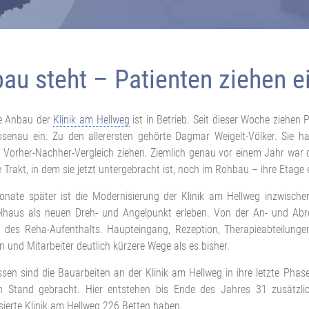
au steht – Patienten ziehen e
e Anbau der
Klinik am Hellweg
ist in Betrieb. Seit dieser Woche ziehen
senau ein. Zu den allerersten gehörte Dagmar Weigelt-Völker. Sie 
Vorher-Nachher-Vergleich ziehen. Ziemlich genau vor einem Jahr war d
Trakt, in dem sie jetzt untergebracht ist, noch im Rohbau – ihre Etage e
onate später ist die Modernisierung der Klinik am Hellweg inzwische
elhaus als neuen Dreh- und Angelpunkt erleben. Von der An- und Abre
 des Reha-Aufenthalts. Haupteingang, Rezeption, Therapieabteilungen 
n und Mitarbeiter deutlich kürzere Wege als es bisher.
sen sind die Bauarbeiten an der Klinik am Hellweg in ihre letzte Ph
n Stand gebracht. Hier entstehen bis Ende des Jahres 31 zusätzlic
ierte Klinik am Hellweg 226 Betten haben.