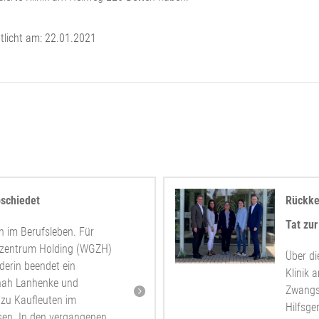
tlicht am:
22.01.2021
bschiedet
Rückke
Tat zur
n im Berufsleben. Für
tszentrum Holding (WGZH)
Über di
derin beendet ein
Klinik 
nah Lanhenke und
Zwangs
 zu Kaufleuten im
Hilfsge
sen. In den vergangenen