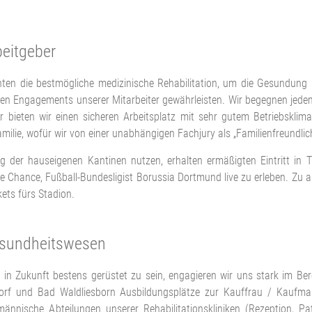
beitgeber
en die bestmögliche medizinische Rehabilitation, um die Gesundung u
 Engagements unserer Mitarbeiter gewährleisten. Wir begegnen jedem 
bieten wir einen sicheren Arbeitsplatz mit sehr gutem Betriebsklima
amilie, wofür wir von einer unabhängigen Fachjury als „Familienfreundl
ung der hauseigenen Kantinen nutzen, erhalten ermäßigten Eintritt 
 Chance, Fußball-Bundesligist Borussia Dortmund live zu erleben. Zu a
ets fürs Stadion.
esundheitswesen
 in Zukunft bestens gerüstet zu sein, engagieren wir uns stark im 
ndorf und Bad Waldliesborn Ausbildungsplätze zur Kauffrau / Kaufm
ännische Abteilungen unserer Rehabilitationskliniken (Rezeption, Pa