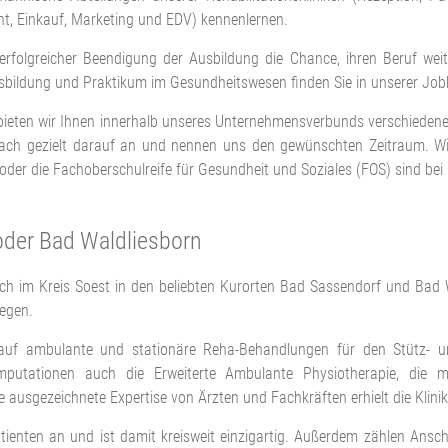
, Einkauf, Marketing und EDV) kennenlernen.
 erfolgreicher Beendigung der Ausbildung die Chance, ihren Beruf wei
usbildung und Praktikum im Gesundheitswesen finden Sie in unserer Job
 bieten wir Ihnen innerhalb unseres Unternehmensverbunds verschiedene M
ach gezielt darauf an und nennen uns den gewünschten Zeitraum. Wir
) oder die Fachoberschulreife für Gesundheit und Soziales (FOS) sind bei
oder Bad Waldliesborn
h im Kreis Soest in den beliebten Kurorten Bad Sassendorf und Bad Wa
legen.
h auf ambulante und stationäre Reha-Behandlungen für den Stütz- 
putationen auch die Erweiterte Ambulante Physiotherapie, die mu
e ausgezeichnete Expertise von Ärzten und Fachkräften erhielt die Klin
e Patienten an und ist damit kreisweit einzigartig. Außerdem zählen 