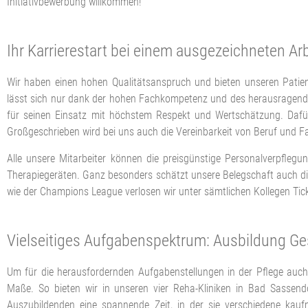
Initiativbewerbung willkommen!
Ihr Karrierestart bei einem ausgezeichneten Ar
Wir haben einen hohen Qualitätsanspruch und bieten unseren Patient
lässt sich nur dank der hohen Fachkompetenz und des herausragenden
für seinen Einsatz mit höchstem Respekt und Wertschätzung. Dafür 
Großgeschrieben wird bei uns auch die Vereinbarkeit von Beruf und F
Alle unsere Mitarbeiter können die preisgünstige Personalverpfleg
Therapiegeräten. Ganz besonders schätzt unsere Belegschaft auch die
wie der Champions League verlosen wir unter sämtlichen Kollegen Tick
Vielseitiges Aufgabenspektrum: Ausbildung G
Um für die herausfordernden Aufgabenstellungen in der Pflege auch
Maße. So bieten wir in unseren vier Reha-Kliniken in Bad Sasse
Auszubildenden eine spannende Zeit, in der sie verschiedene kaufm