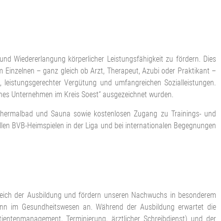
nd Wiedererlangung körperlicher Leistungsfähigkeit zu fördern. Dies
Einzelnen – ganz gleich ob Arzt, Therapeut, Azubi oder Praktikant –
, leistungsgerechter Vergütung und umfangreichen Sozialleistungen.
iches Unternehmen im Kreis Soest“ ausgezeichnet wurden.
in Thermalbad und Sauna sowie kostenlosen Zugang zu Trainings- und
llen BVB-Heimspielen in der Liga und bei internationalen Begegnungen
Bereich der Ausbildung und fördern unseren Nachwuchs in besonderem
ann im Gesundheitswesen an. Während der Ausbildung erwartet die
tientenmanagement, Terminierung, ärztlicher Schreibdienst) und der