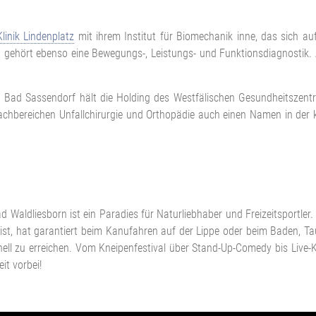
Klinik Lindenplatz
mit ihrem Institut für Biomechanik inne, das sich a
zu gehört ebenso eine Bewegungs-, Leistungs- und Funktionsdiagnostik
n Bad Sassendorf hält die Holding des Westfälischen Gesundheitszent
en Fachbereichen Unfallchirurgie und Orthopädie auch einen Namen in 
 Waldliesborn ist ein Paradies für Naturliebhaber und Freizeitsportle
ist, hat garantiert beim Kanufahren auf der Lippe oder beim Baden, 
ll zu erreichen. Vom Kneipenfestival über Stand-Up-Comedy bis Live-Konz
t vorbei!