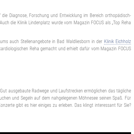
uf die Diagnose, Forschung und Entwicklung im Bereich orthopädisch-
. Auch die Klinik Lindenplatz wurde vom Magazin FOCUS als „Top Reha
rums auch Stellenangebote in Bad Waldliesborn in der
Klinik Eichholz
der kardiologischen Reha gemacht und erhielt dafür vom Magazin FOCUS
r. Gut ausgebaute Radwege und Laufstrecken ermöglichen das tägliche
Tauchen und Segeln auf dem nahgelegenen Möhnesee seinen Spaß. Für
erte gibt es hier einiges zu erleben. Das klingt interessant für Sie?