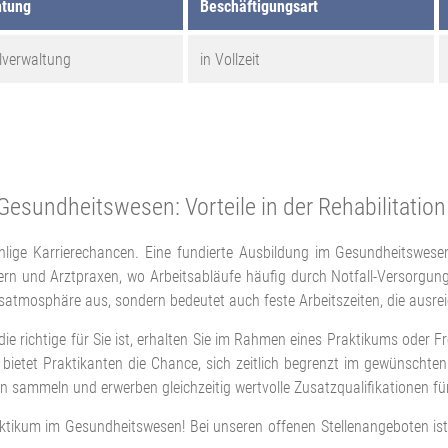
htung
Beschäftigungsart
lverwaltung
in Vollzeit
sundheitswesen: Vorteile in der Rehabilitation
ge Karrierechancen. Eine fundierte Ausbildung im Gesundheitswesen l
n und Arztpraxen, wo Arbeitsabläufe häufig durch Notfall-Versorgung g
tsatmosphäre aus, sondern bedeutet auch feste Arbeitszeiten, die ausrei
e richtige für Sie ist, erhalten Sie im Rahmen eines Praktikums oder Fre
ietet Praktikanten die Chance, sich zeitlich begrenzt im gewünschten
 sammeln und erwerben gleichzeitig wertvolle Zusatzqualifikationen für
tikum im Gesundheitswesen! Bei unseren offenen Stellenangeboten ist n