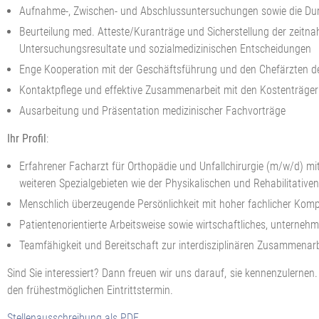
Aufnahme-, Zwischen- und Abschlussuntersuchungen sowie die Dur
Beurteilung med. Atteste/Kuranträge und Sicherstellung der zeitn
Untersuchungsresultate und sozialmedizinischen Entscheidungen
Enge Kooperation mit der Geschäftsführung und den Chefärzten de
Kontaktpflege und effektive Zusammenarbeit mit den Kostenträgern
Ausarbeitung und Präsentation medizinischer Fachvorträge
Ihr Profil
:
Erfahrener Facharzt für Orthopädie und Unfallchirurgie (m/w/d) mi
weiteren Spezialgebieten wie der Physikalischen und Rehabilitative
Menschlich überzeugende Persönlichkeit mit hoher fachlicher Komp
Patientenorientierte Arbeitsweise sowie wirtschaftliches, unterne
Teamfähigkeit und Bereitschaft zur interdisziplinären Zusammenarbe
Sind Sie interessiert? Dann freuen wir uns darauf, sie kennenzulerne
den frühestmöglichen Eintrittstermin.
Stellenausschreibung als PDF.