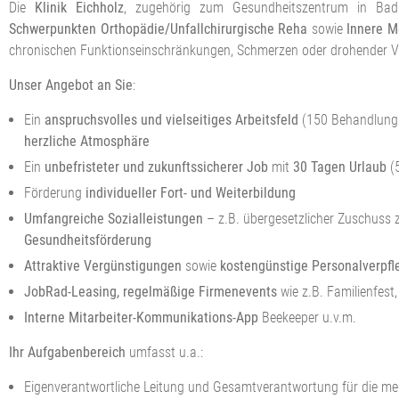
Die
Klinik Eichholz
, zugehörig zum Gesundheitszentrum in Bad
Schwerpunkten Orthopädie/Unfallchirurgische Reha
sowie
Innere M
chronischen Funktionseinschränkungen, Schmerzen oder drohender V
Unser Angebot an Sie
:
Ein
anspruchsvolles und vielseitiges Arbeitsfeld
(150 Behandlungs
herzliche Atmosphäre
Ein
unbefristeter und zukunftssicherer Job
mit
30 Tagen Urlaub
(
Förderung
individueller Fort- und Weiterbildung
Umfangreiche Sozialleistungen
– z.B. übergesetzlicher Zuschuss 
Gesundheitsförderung
Attraktive Vergünstigungen
sowie
kostengünstige Personalverpf
JobRad-Leasing, r
egelmäßige Firmenevents
wie z.B. Familienfest
Interne Mitarbeiter-Kommunikations-App
Beekeeper u.v.m.
Ihr Aufgabenbereich
umfasst u.a.:
Eigenverantwortliche Leitung und Gesamtverantwortung für die me